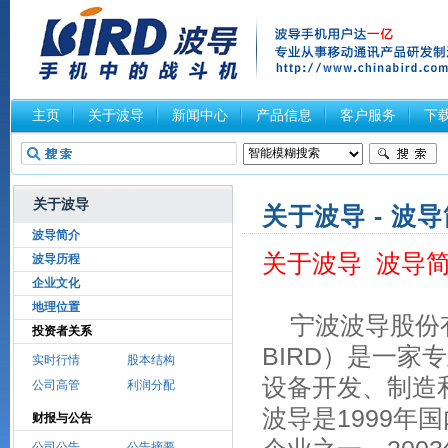
主页
关于波导
新闻中心
产品信息
客户服务
下
关于波导
关于波导 - 波
波导简介
关于波导 波导
波导历程
企业文化
地理位置
宁波波导股份
投资者关系
BIRD）是一家
实时行情
股本结构
设备开发、制造
公司高管
利润分配
波导是1999年
财报与公告
公司公告
公告摘要