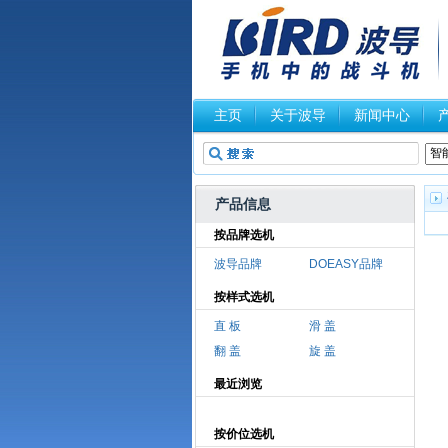
主页
关于波导
新闻中心
产品信息
按品牌选机
波导品牌
DOEASY品牌
按样式选机
直 板
滑 盖
翻 盖
旋 盖
最近浏览
按价位选机